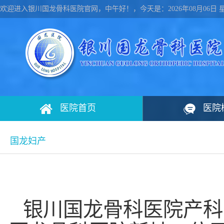
欢迎进入银川国龙骨科医院官网，
中午
好！，
今天是：
2026
年
08
月
06
日 
医院首页
医院
国龙妇产
银川国龙骨科医院产科