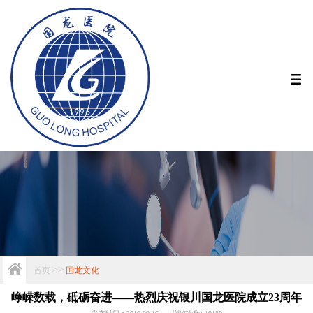

>>
首页
国龙文化
峥嵘数载，砥砺奋进——热烈庆祝银川国龙医院成立23周年