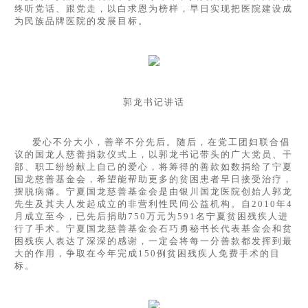
终听党话、跟党走，以白求恩为榜样，早日实现把医院建设成
为民族品牌医院的发展目标。
郭龙书记讲话
爱心不分大小，善举不分先后。随后，在党工团妇联合倡
议的国龙人慈善捐款仪式上，以郭龙书记带头的广大党员、干
部、职工纷纷献上自己的爱心，将筹得的善款如数捐给了宁夏
国龙慈善基金会，希望能帮助更多的贫困患者早日接受治疗，
摆脱病痛。宁夏国龙慈善基金会是由银川国龙医院创始人郭龙
先生及其夫人发起成立的非营利性民间公益机构。自2010年4
月成立至今，已先后捐助750万元为591名宁夏贫困残疾人进
行了手术。宁夏国龙慈善基金会石巧勇秘书长代表基金会和贫
困残疾人表达了深深的感谢，一定会将每一分善款都发挥到最
大的作用，争取在今年完成150例贫困残疾人免费手术的目
标。