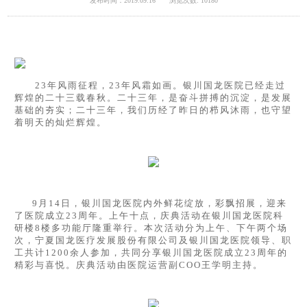
发布时间：2019.09.16
浏览次数: 10180
23年风雨征程，23年风霜如画。银川国龙医院已经走过
辉煌的二十三载春秋。二十三年，是奋斗拼搏的沉淀，是发展
基础的夯实；二十三年，我们历经了昨日的栉风沐雨，也守望
着明天的灿烂辉煌。
9月14日，银川国龙医院内外鲜花绽放，彩飘招展，迎来
了医院成立23周年。上午十点，庆典活动在银川国龙医院科
研楼8楼多功能厅隆重举行。本次活动分为上午、下午两个场
次，宁夏国龙医疗发展股份有限公司及银川国龙医院领导、职
工共计1200余人参加，共同分享银川国龙医院成立23周年的
精彩与喜悦。庆典活动由医院运营副COO王学明主持。